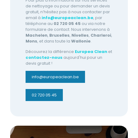
Pour plus d’informations sur nos services
de nettoyage ou pour demander un devis
gratuit, n’hésitez pas à nous contacter par
email à
info@europeaclean.be
, par
téléphone au
02 720 05 45
ou via notre
formulaire de contact. Nous intervenons à
Machelen
,
Bruxelles
,
Nivelles
,
Charleroi
,
Mons
, et dans toute la
Wallonie
.
Découvrez la différence
Europea Clean
et
contactez-nous
aujourd'hui pour un
devis gratuit !
info@europeaclean.be
02 720 05 45